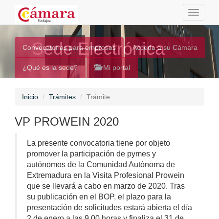
Toggle
navigati
Sede Electrónica
Convocatorias para empresas
Acceda a su Cámara
¿Qué es la sede?
Mi portal
Inicio
Trámites
Trámite
VP PROWEIN 2020
La presente convocatoria tiene por objeto
promover la participación de pymes y
autónomos de la Comunidad Autónoma de
Extremadura en la Visita Profesional Prowein
que se llevará a cabo en marzo de 2020. Tras
su publicación en el BOP, el plazo para la
presentación de solicitudes estará abierta el día
2 de enero a las 9.00 horas y finaliza el 31 de