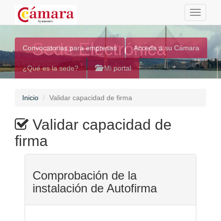
Toggle
navigati
Sede Electrónica
Convocatorias para empresas
Acceda a su Cámara
¿Qué es la sede?
Mi portal
Inicio
Validar capacidad de firma
Validar capacidad de
firma
Comprobación de la
instalación de Autofirma