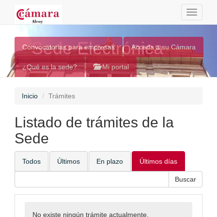
Toggle
navigati
Sede Electrónica
Convocatorias para empresas
Acceda a su Cámara
¿Qué es la sede?
Mi portal
Inicio
Trámites
Listado de trámites de la
Sede
Todos
Últimos
En plazo
Últimos días
No existe ningún trámite actualmente.