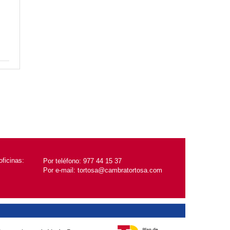
ficinas:
Por teléfono:
977 44 15 37
Por e-mail:
tortosa@cambratortosa.com