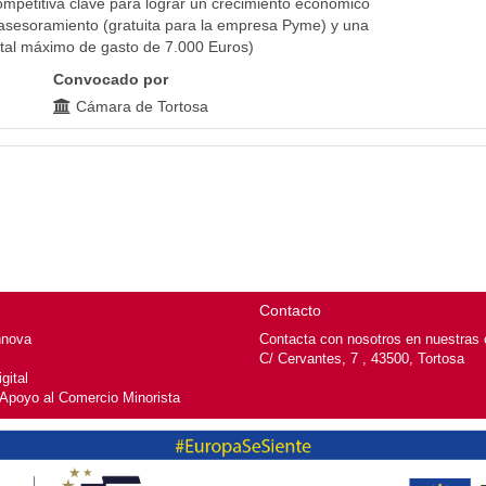
mpetitiva clave para lograr un crecimiento económico
asesoramiento (gratuita para la empresa Pyme) y una
tal máximo de gasto de 7.000 Euros)
Convocado por
Cámara de Tortosa
Contacto
nnova
Contacta con nosotros en nuestras o
C/ Cervantes, 7 , 43500, Tortosa
gital
 Apoyo al Comercio Minorista