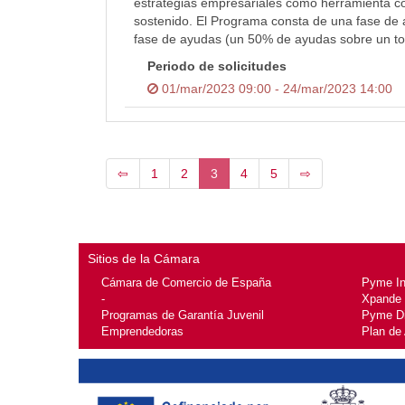
estrategias empresariales como herramienta co
sostenido. El Programa consta de una fase de 
fase de ayudas (un 50% de ayudas sobre un to
Periodo de solicitudes
01/mar/2023 09:00 - 24/mar/2023 14:00
⇦
1
2
3
4
5
⇨
Sitios de la Cámara
Cámara de Comercio de España
Pyme I
-
Xpande
Programas de Garantía Juvenil
Pyme Di
Emprendedoras
Plan de