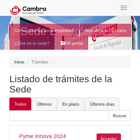
Toggle
navigati
Sede Electrónica
Convocatorias para empresas
Acceda a su Cámara
¿Qué es la sede?
Mi portal
Inicio
Trámites
Listado de trámites de la
Sede
Todos
Últimos
En plazo
Últimos días
Pyme Innova 2024
Acceder