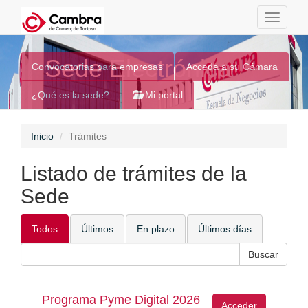
Toggle
navigati
Sede Electrónica
Convocatorias para empresas
Acceda a su Cámara
¿Qué es la sede?
Mi portal
Inicio
Trámites
Listado de trámites de la
Sede
Todos
Últimos
En plazo
Últimos días
Programa Pyme Digital 2026
Acceder