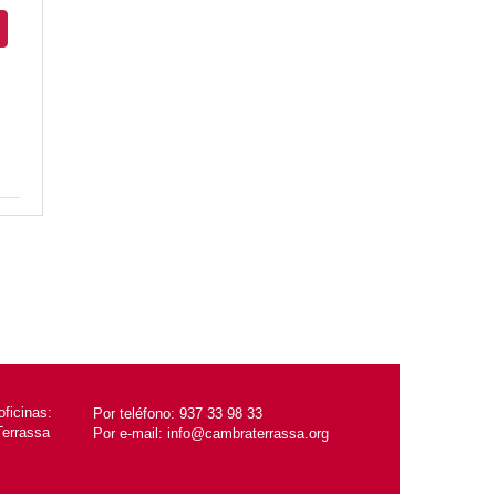
ficinas:
Por teléfono:
937 33 98 33
Terrassa
Por e-mail:
info@cambraterrassa.org