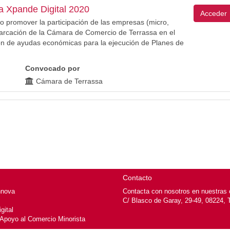
a Xpande Digital 2020
Acceder
to promover la participación de las empresas (micro,
rcación de la Cámara de Comercio de Terrassa en el
ón de ayudas económicas para la ejecución de Planes de
Convocado por
Cámara de Terrassa
Contacto
nnova
Contacta con nosotros en nuestras o
C/ Blasco de Garay, 29-49, 08224, 
gital
 Apoyo al Comercio Minorista