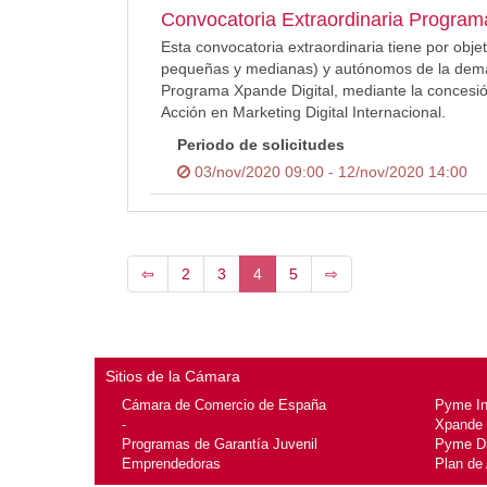
Convocatoria Extraordinaria Program
Esta convocatoria extraordinaria tiene por obje
pequeñas y medianas) y autónomos de la dema
Programa Xpande Digital, mediante la concesi
Acción en Marketing Digital Internacional.
Periodo de solicitudes
03/nov/2020 09:00 - 12/nov/2020 14:00
⇦
2
3
4
5
⇨
Sitios de la Cámara
Cámara de Comercio de España
Pyme I
-
Xpande
Programas de Garantía Juvenil
Pyme Di
Emprendedoras
Plan de