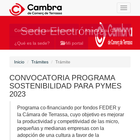
Toggle
navigati
Sede Electrónica
Convocatorias para empresas
Acceda a su Cámara
¿Qué es la sede?
Mi portal
Inicio
Trámites
Trámite
CONVOCATORIA PROGRAMA
SOSTENIBILIDAD PARA PYMES
2023
Programa co-financiando por fondos FEDER y
la Cámara de Terrassa, cuyo objetivo es mejorar
la productividad y competitividad de las micro,
pequeñas y medianas empresas con la
adopción de una cultura a favor de la