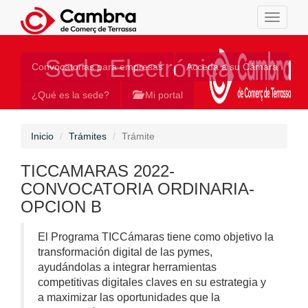
Toggle
navigati
Sede Electrónica
Convocatorias para empresas
Acceda a su Cámara
¿Qué es la sede?
Mi portal
Inicio
Trámites
Trámite
TICCAMARAS 2022-
CONVOCATORIA ORDINARIA-
OPCION B
El Programa TICCámaras tiene como objetivo la
transformación digital de las pymes,
ayudándolas a integrar herramientas
competitivas digitales claves en su estrategia y
a maximizar las oportunidades que la