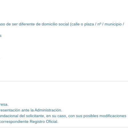
o de ser diferente de domicilio social (calle o plaza / nº / municipio /
s
o
resa.
esentación ante la Administración.
fundacional del solicitante, en su caso, con sus posibles modificaciones
correspondiente Registro Oficial.