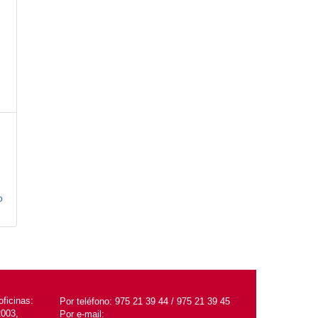
o
ficinas:
Por teléfono:
975 21 39 44 / 975 21 39 45
2003,
Por e-mail: