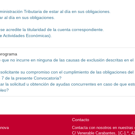
ministración Tributaria de estar al día en sus obligaciones.
ar al día en sus obligaciones.
se acredite la titularidad de la cuenta correspondiente.
 de Actividades Económicas).
 programa
 que no incurre en ninguna de las causas de exclusión descritas en el
olicitante su compromiso con el cumplimiento de las obligaciones del
o 7 de la presente Convocatoria?
ar la solicitud u obtención de ayudas concurrentes en caso de que est
pleo?
Contacto
nnova
Contacta con nosotros en nuestras o
C/ Venerable Carabantes, 1C-1.º, 4