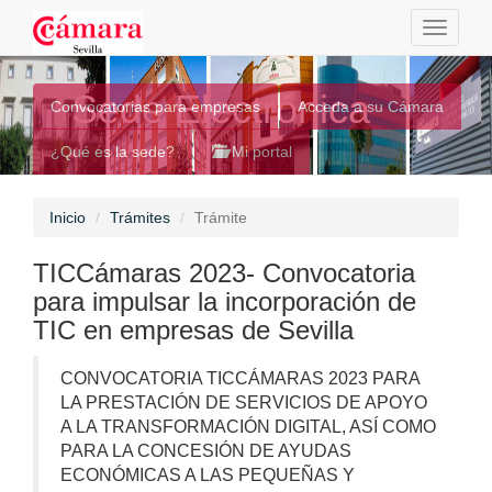
Toggle
navigati
Sede Electrónica
Convocatorias para empresas
Acceda a su Cámara
¿Qué es la sede?
Mi portal
Inicio
Trámites
Trámite
TICCámaras 2023- Convocatoria
para impulsar la incorporación de
TIC en empresas de Sevilla
CONVOCATORIA TICCÁMARAS 2023 PARA
LA PRESTACIÓN DE SERVICIOS DE APOYO
A LA TRANSFORMACIÓN DIGITAL, ASÍ COMO
PARA LA CONCESIÓN DE AYUDAS
ECONÓMICAS A LAS PEQUEÑAS Y