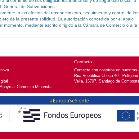
a al corriente de sus obligaciones tributarias y de seguridad social, a
03, General de Subvenciones
vamente, a los efectos del reconocimiento, seguimiento y control de los
jeto de la presente solicitud. La autorización concedida por el abajo
er momento, mediante escrito dirigido a la Cámara de Comercio o a la
Contacto
nnova
Contacta con nosotros en nuestras o
Rúa República Checa 40 - Polígono
gital
Vella, 15707, Santiago de Composte
 Apoyo al Comercio Minorista