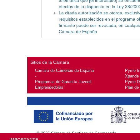
telemática que [el interesado] se encuentr
efectos de lo dispuesto en la Ley 38/20
La citada autorización se otorga, exclusi
requisitos establecidos en el programa ob
firmante puede ser revocada, en cualqui
Cámara de España
Sitios de la Cámara
Cámara de Comercio de España
Pyme I
-
Xpande
Programas de Garantía Juvenil
Pyme Di
Emprendedoras
Plan de
© 2026
Cámara de Santiago de Compostela
IMPORTANTE