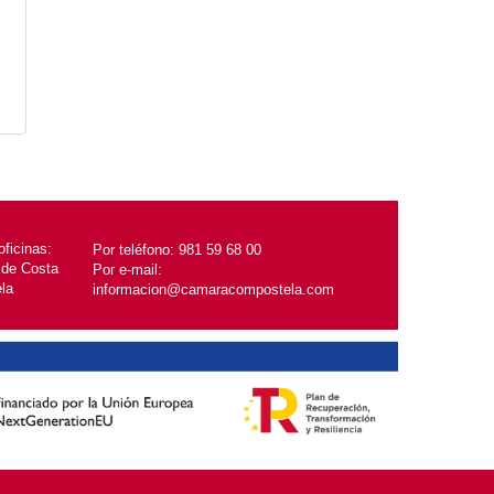
ficinas:
Por teléfono:
981 59 68 00
 de Costa
Por e-mail:
la
informacion@camaracompostela.com