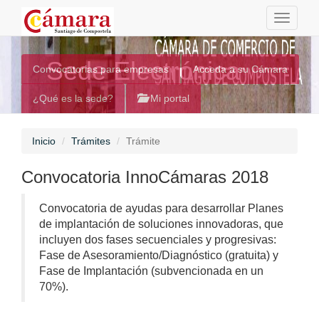
Toggle
navigati
Sede Electrónica
Convocatorias para empresas
Acceda a su Cámara
¿Qué es la sede?
Mi portal
Inicio
Trámites
Trámite
Convocatoria InnoCámaras 2018
Convocatoria de ayudas para desarrollar Planes
de implantación de soluciones innovadoras, que
incluyen dos fases secuenciales y progresivas:
Fase de Asesoramiento/Diagnóstico (gratuita) y
Fase de Implantación (subvencionada en un
70%).