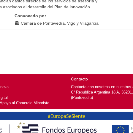
nancian gastos directos de los servicios de asesoría y
s asociados al desarrollo del Plan de innovación
Convocado por
Cámara de Pontevedra, Vigo y Vilagarcía
Contacto
nnova
Contacta con nosotros en nuestras o
C/ República Argentina 18 A, 36201
gital
(Pontevedra)
 Apoyo al Comercio Minorista