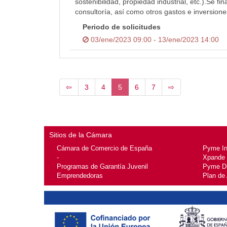
sostenibilidad, propiedad industrial, etc.).Se fi
consultoría, así como otros gastos e inversione
Periodo de solicitudes
03/ene/2023 09:00 - 13/ene/2023 14:00
⇦
3
4
5
6
7
⇨
Sitios de la Cámara
Cámara de Comercio de España
Pyme I
-
Xpande
Programas de Garantía Juvenil
Pyme Di
Emprendedoras
Plan de