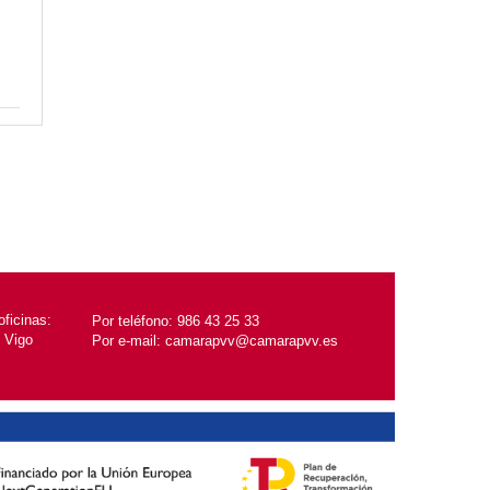
ficinas:
Por teléfono:
986 43 25 33
, Vigo
Por e-mail:
camarapvv@camarapvv.es