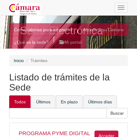
Toggle
navigati
Sede Electrónica
Convocatorias para empresas
Acceda a su Cámara
¿Qué es la sede?
Mi portal
Inicio
Trámites
Listado de trámites de la
Sede
Todos
Últimos
En plazo
Últimos días
PROGRAMA PYME DIGITAL
Acceder