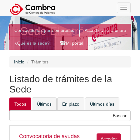
Toggle
navigati
Sede Electrónica
Convocatorias para empresas
Acceda a su Cámara
¿Qué es la sede?
Mi portal
Inicio
Trámites
Listado de trámites de la
Sede
Todos
Últimos
En plazo
Últimos días
Convocatoria de ayudas
Acceder