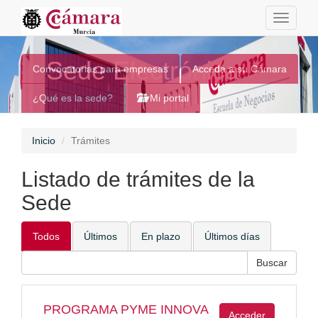
Toggle
navigati
Sede Electrónica
Convocatorias para empresas
Acceda a su Cámara
¿Qué es la sede?
Mi portal
Inicio
Trámites
Listado de trámites de la
Sede
Todos
Últimos
En plazo
Últimos días
PROGRAMA PYME INNOVA
Acceder