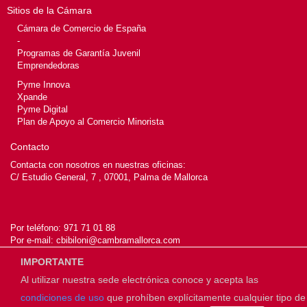
Sitios de la Cámara
Cámara de Comercio de España
-
Programas de Garantía Juvenil
Emprendedoras
Pyme Innova
Xpande
Pyme Digital
Plan de Apoyo al Comercio Minorista
Contacto
Contacta con nosotros en nuestras oficinas:
C/ Estudio General, 7 , 07001, Palma de Mallorca
Por teléfono:
971 71 01 88
Por e-mail:
cbibiloni@cambramallorca.com
IMPORTANTE
Al utilizar nuestra sede electrónica conoce y acepta las
© 2026
Cámara de Mallorca
condiciones de uso
que prohíben explícitamente cualquier tipo de