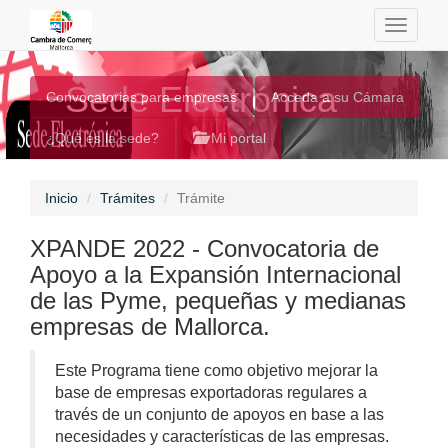
Toggle
navigati
Sede Electrónica
Convocatorias para empresas
Acceda a su Cámara
¿Qué es la sede?
Mi portal
Inicio
Trámites
Trámite
XPANDE 2022 - Convocatoria de
Apoyo a la Expansión Internacional
de las Pyme, pequeñas y medianas
empresas de Mallorca.
Este Programa tiene como objetivo mejorar la
base de empresas exportadoras regulares a
través de un conjunto de apoyos en base a las
necesidades y características de las empresas.