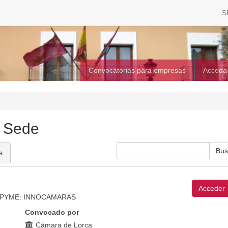
S
Convocatorias para empresas
Acceda
a Sede
s
Acceder
las PYME: INNOCAMARAS
Convocado por
Cámara de Lorca