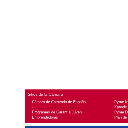
Sitios de la Cámara
Cámara de Comercio de España
Pyme I
-
Xpande
Programas de Garantía Juvenil
Pyme Di
Emprendedoras
Plan de