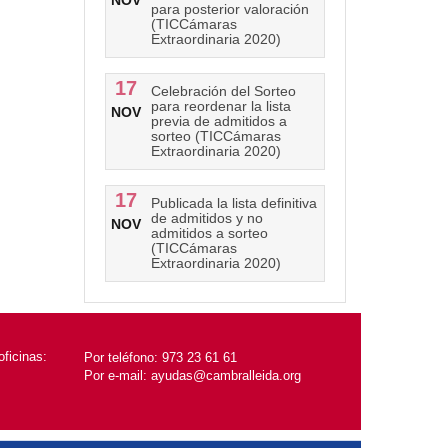
NOV
para posterior valoración
(TICCámaras
Extraordinaria 2020)
17
Celebración del Sorteo
para reordenar la lista
NOV
previa de admitidos a
sorteo (TICCámaras
Extraordinaria 2020)
17
Publicada la lista definitiva
de admitidos y no
NOV
admitidos a sorteo
(TICCámaras
Extraordinaria 2020)
ficinas:
Por teléfono:
973 23 61 61
Por e-mail:
ayudas@cambralleida.org