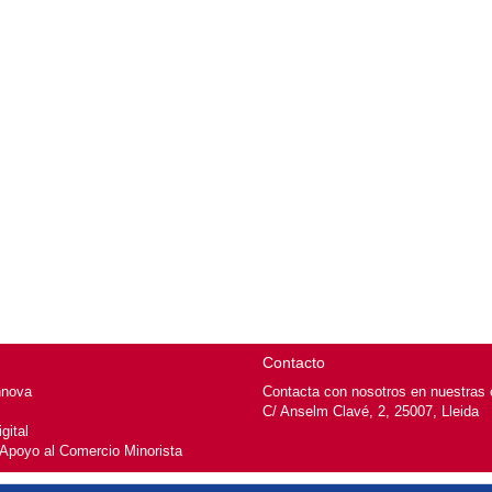
Contacto
nnova
Contacta con nosotros en nuestras o
C/ Anselm Clavé, 2, 25007, Lleida
gital
 Apoyo al Comercio Minorista