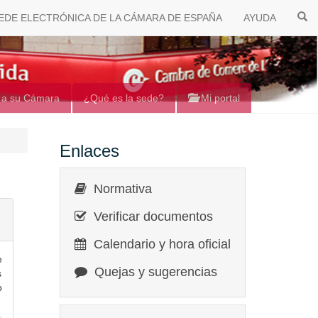
EDE ELECTRÓNICA DE LA CÁMARA DE ESPAÑA
AYUDA
 a su Cámara
¿Qué es la sede?
Mi portal
Enlaces
Normativa
Verificar documentos
Calendario y hora oficial
e
Quejas y sugerencias
s
o