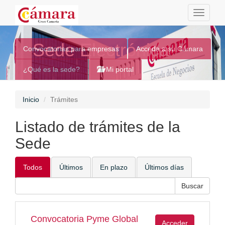
Toggle
navigati
Sede Electrónica
Convocatorias para empresas
Acceda a su Cámara
¿Qué es la sede?
Mi portal
Inicio
Trámites
Listado de trámites de la
Sede
Todos
Últimos
En plazo
Últimos días
Convocatoria Pyme Global
Acceder