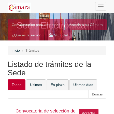
Toggle
navigati
Sede Electrónica
Convocatorias para empresas
Acceda a su Cámara
¿Qué es la sede?
Mi portal
Inicio
Trámites
Listado de trámites de la
Sede
Todos
Últimos
En plazo
Últimos días
Convocatoria de selección de
Acceder