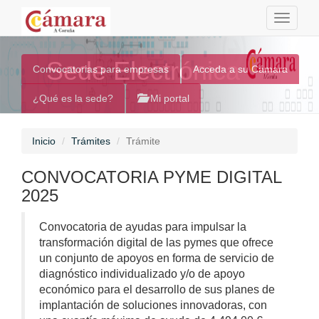
Toggle
navigati
Sede Electrónica
Convocatorias para empresas
Acceda a su Cámara
¿Qué es la sede?
Mi portal
Inicio
Trámites
Trámite
CONVOCATORIA PYME DIGITAL
2025
Convocatoria de ayudas para impulsar la
transformación digital de las pymes que ofrece
un conjunto de apoyos en forma de servicio de
diagnóstico individualizado y/o de apoyo
económico para el desarrollo de sus planes de
implantación de soluciones innovadoras, con