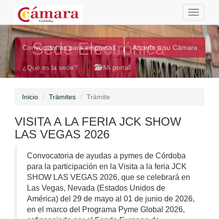
Toggle
navigati
Sede Electrónica
Convocatorias para empresas
Acceda a su Cámara
¿Qué es la sede?
Mi portal
Inicio
Trámites
Trámite
VISITA A LA FERIA JCK SHOW
LAS VEGAS 2026
Convocatoria de ayudas a pymes de Córdoba
para la participación en la Visita a la feria JCK
SHOW LAS VEGAS 2026, que se celebrará en
Las Vegas, Nevada (Estados Unidos de
América) del 29 de mayo al 01 de junio de 2026,
en el marco del Programa Pyme Global 2026,