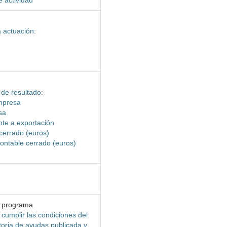
e actividad
a actuación:
 de resultado:
empresa
sa
nte a exportación
 cerrado (euros)
 contable cerrado (euros)
l programa
 cumplir las condiciones del
oria de ayudas publicada y