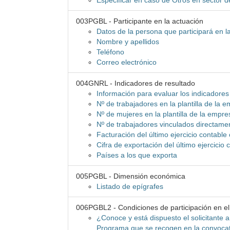
Especificar en caso de Otros en sector d
003PGBL - Participante en la actuación
Datos de la persona que participará en l
Nombre y apellidos
Teléfono
Correo electrónico
004GNRL - Indicadores de resultado
Información para evaluar los indicadores
Nº de trabajadores en la plantilla de la 
Nº de mujeres en la plantilla de la empre
Nº de trabajadores vinculados directame
Facturación del último ejercicio contable
Cifra de exportación del último ejercicio
Países a los que exporta
005PGBL - Dimensión económica
Listado de epígrafes
006PGBL2 - Condiciones de participación en e
¿Conoce y está dispuesto el solicitante a
Programa que se recogen en la convocat