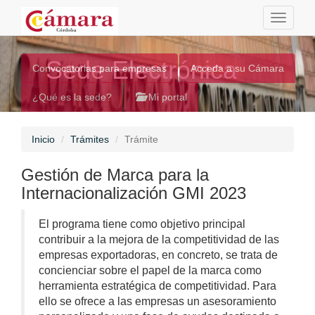
Toggle
navigati
Sede Electrónica
Convocatorias para empresas
Acceda a su Cámara
¿Qué es la sede?
Mi portal
Inicio
Trámites
Trámite
Gestión de Marca para la
Internacionalización GMI 2023
El programa tiene como objetivo principal
contribuir a la mejora de la competitividad de las
empresas exportadoras, en concreto, se trata de
concienciar sobre el papel de la marca como
herramienta estratégica de competitividad. Para
ello se ofrece a las empresas un asesoramiento