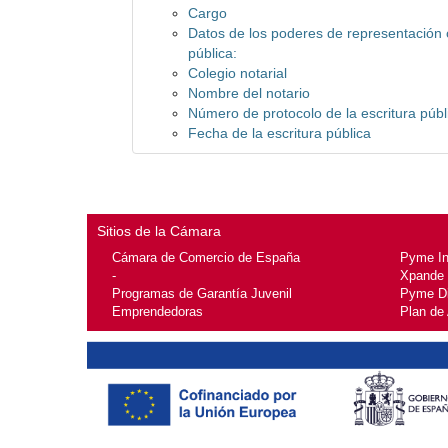
Cargo
Datos de los poderes de representación 
pública:
Colegio notarial
Nombre del notario
Número de protocolo de la escritura públ
Fecha de la escritura pública
Sitios de la Cámara
Cámara de Comercio de España
Pyme I
-
Xpande
Programas de Garantía Juvenil
Pyme Di
Emprendedoras
Plan de