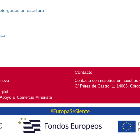
otorgados en escritura
ica
Contacto
nnova
Contacta con nosotros en nuestras o
C/ Pérez de Castro, 1, 14003, Córd
gital
 Apoyo al Comercio Minorista