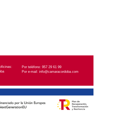
ficinas:
Por teléfono:
957 29 61 99
oba
Por e-mail:
info@camaracordoba.com