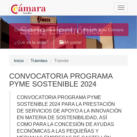
Toggle
navigati
Sede Electrónica
Convocatorias para empresas
Acceda a su Cámara
¿Qué es la sede?
Mi portal
Inicio
Trámites
Trámite
CONVOCATORIA PROGRAMA
PYME SOSTENIBLE 2024
CONVOCATORIA PROGRAMA PYME
SOSTENIBLE 2024 PARA LA PRESTACIÓN
DE SERVICIOS DE APOYO A LA INNOVACIÓN
EN MATERIA DE SOSTENIBILIDAD, ASÍ
COMO PARA LA CONCESIÓN DE AYUDAS
ECONÓMICAS A LAS PEQUEÑAS Y