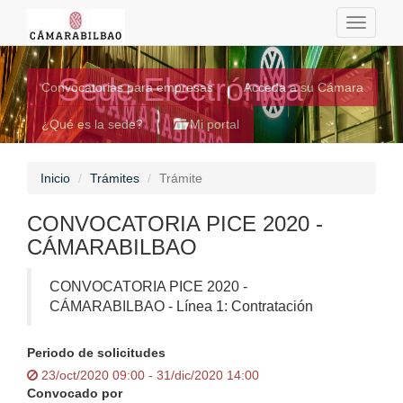
Toggle
navigati
Sede Electrónica
Convocatorias para empresas
Acceda a su Cámara
¿Qué es la sede?
Mi portal
Inicio
Trámites
Trámite
CONVOCATORIA PICE 2020 -
CÁMARABILBAO
CONVOCATORIA PICE 2020 -
CÁMARABILBAO - Línea 1: Contratación
Periodo de solicitudes
23/oct/2020 09:00 - 31/dic/2020 14:00
Convocado por