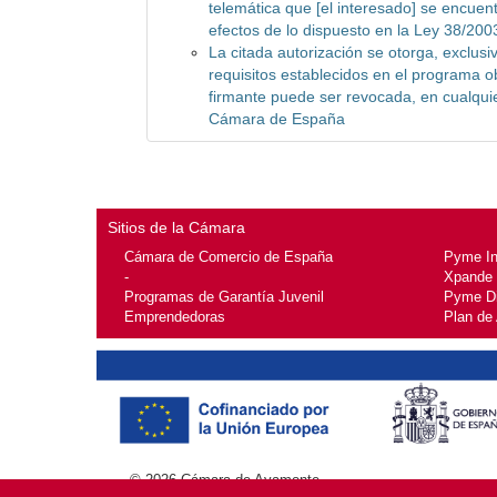
telemática que [el interesado] se encuentr
efectos de lo dispuesto en la Ley 38/20
La citada autorización se otorga, exclusi
requisitos establecidos en el programa ob
firmante puede ser revocada, en cualqui
Cámara de España
Sitios de la Cámara
Cámara de Comercio de España
Pyme I
-
Xpande
Programas de Garantía Juvenil
Pyme Di
Emprendedoras
Plan de
© 2026
Cámara de Ayamonte