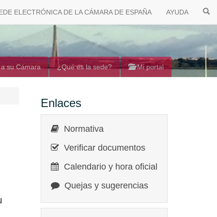
EDE ELECTRÓNICA DE LA CÁMARA DE ESPAÑA
AYUDA
 a su Cámara
¿Qué es la sede?
Mi portal
Enlaces
Normativa
Verificar documentos
Calendario y hora oficial
Quejas y sugerencias
u