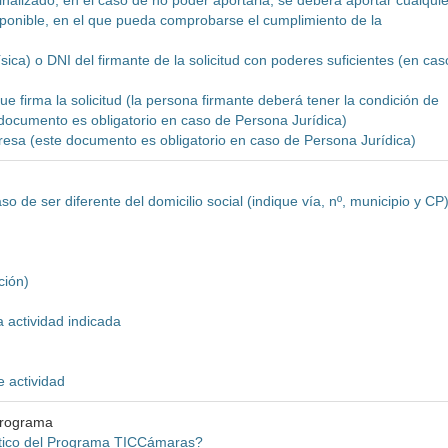
inalizado, en el caso de no poder aportarla, se deberá aportar cualquie
isponible, en el que pueda comprobarse el cumplimiento de la
ísica) o DNI del firmante de la solicitud con poderes suficientes (en cas
e firma la solicitud (la persona firmante deberá tener la condición de
 documento es obligatorio en caso de Persona Jurídica)
mpresa (este documento es obligatorio en caso de Persona Jurídica)
o de ser diferente del domicilio social (indique vía, nº, municipio y CP
ción)
a actividad indicada
e actividad
programa
stico del Programa TICCámaras?