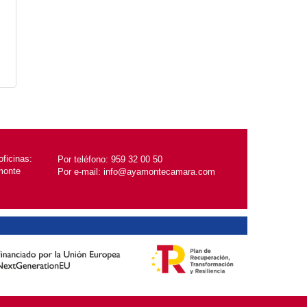
ficinas:
Por teléfono:
959 32 00 50
monte
Por e-mail:
info@ayamontecamara.com