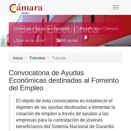
Toggle
navigati
Sede Electrónica
Convocatorias para empresas
Acceda a su Cámara
¿Qué es la sede?
Mi portal
Inicio
Trámites
Trámite
Convocatoria de Ayudas
Económicas destinadas al Fomento
del Empleo
El objeto de esta convocatoria es establecer el
régimen de las ayudas destinadas a fomentar la
creación de empleo a través de ayudas a las
empresas para la contratación de jóvenes
beneficiarios del Sistema Nacional de Garantía