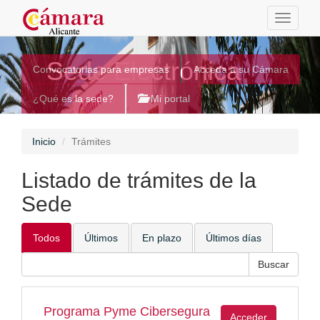
Toggle
navigati
Sede Electrónica
Convocatorias para empresas
Acceda a su Cámara
¿Qué es la sede?
Mi portal
Inicio
Trámites
Listado de trámites de la
Sede
Todos
Últimos
En plazo
Últimos días
Programa Pyme Cibersegura
Acceder