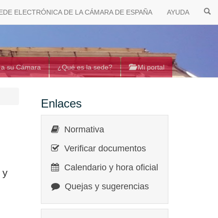
EDE ELECTRÓNICA DE LA CÁMARA DE ESPAÑA
AYUDA
 a su Cámara
¿Qué es la sede?
Mi portal
Enlaces
Normativa
Verificar documentos
Calendario y hora oficial
 y
Quejas y sugerencias