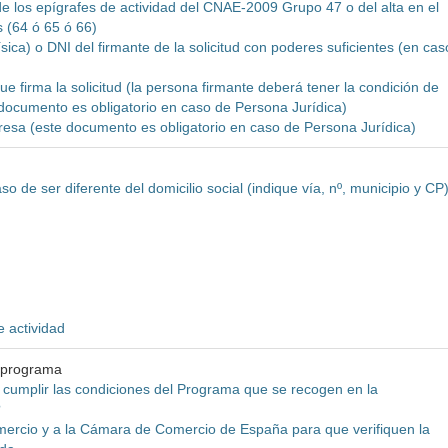
e los epígrafes de actividad del CNAE-2009 Grupo 47 o del alta en el
s (64 ó 65 ó 66)
ísica) o DNI del firmante de la solicitud con poderes suficientes (en cas
e firma la solicitud (la persona firmante deberá tener la condición de
 documento es obligatorio en caso de Persona Jurídica)
mpresa (este documento es obligatorio en caso de Persona Jurídica)
o de ser diferente del domicilio social (indique vía, nº, municipio y CP
e actividad
l programa
a cumplir las condiciones del Programa que se recogen en la
?
ercio y a la Cámara de Comercio de España para que verifiquen la