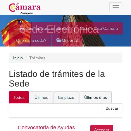
Toggle
navigati
Sede Electrónica
Convocatorias para empresas
Acceda a su Cámara
¿Qué es la sede?
Mi portal
Inicio
Trámites
Listado de trámites de la
Sede
Todos
Últimos
En plazo
Últimos días
Convocatoria de Ayudas
Acceder