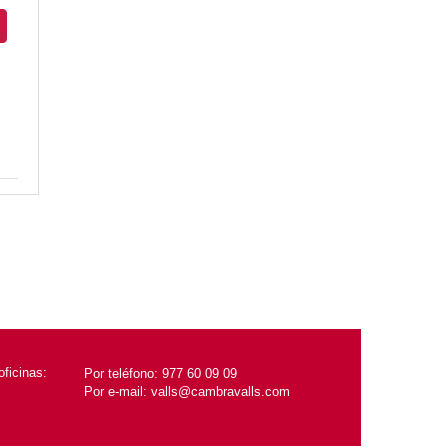
ficinas:
Por teléfono:
977 60 09 09
Por e-mail:
valls@cambravalls.com