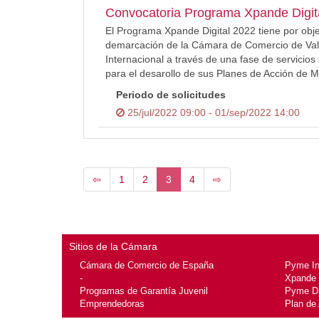
Convocatoria Programa Xpande Digita
El Programa Xpande Digital 2022 tiene por obje
demarcación de la Cámara de Comercio de Valls
Internacional a través de una fase de servicio
para el desarollo de sus Planes de Acción de Ma
Periodo de solicitudes
25/jul/2022 09:00 - 01/sep/2022 14:00
⇦
1
2
3
4
⇨
Sitios de la Cámara
Cámara de Comercio de España
Pyme I
-
Xpande
Programas de Garantía Juvenil
Pyme Di
Emprendedoras
Plan de