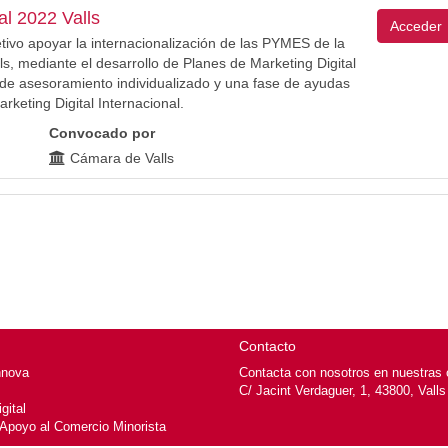
l 2022 Valls
Acceder
tivo apoyar la internacionalización de las PYMES de la
, mediante el desarrollo de Planes de Marketing Digital
s de asesoramiento individualizado y una fase de ayudas
rketing Digital Internacional.
Convocado por
Cámara de Valls
Contacto
nnova
Contacta con nosotros en nuestras o
C/ Jacint Verdaguer, 1, 43800, Valls
gital
 Apoyo al Comercio Minorista