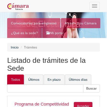
Toggle
navigati
Sede Electrónica
Convocatorias para empresas
Acceda a su Cámara
¿Qué es la sede?
Mi portal
Inicio
Trámites
Listado de trámites de la
Sede
Todos
Últimos
En plazo
Últimos días
Programa de Competitividad
Acceder