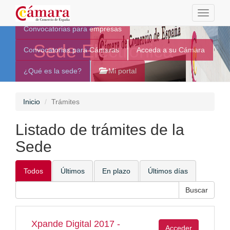
Toggle
navigati
Convocatorias para empresas
Sede Electrónica
Convocatorias para Cámaras
Acceda a su Cámara
¿Qué es la sede?
Mi portal
Inicio
Trámites
Listado de trámites de la
Sede
Todos
Últimos
En plazo
Últimos días
Xpande Digital 2017 -
Acceder