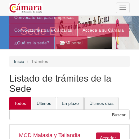
Toggle
navigati
Convocatorias para empresas
Sede Electrónica
Convocatorias para Cámaras
Acceda a su Cámara
¿Qué es la sede?
Mi portal
Inicio
Trámites
Listado de trámites de la
Sede
Todos
Últimos
En plazo
Últimos días
MCD Malasia y Tailandia
Acceder