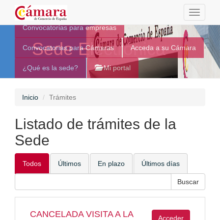
Toggle
navigati
Convocatorias para empresas
Sede Electrónica
Convocatorias para Cámaras
Acceda a su Cámara
¿Qué es la sede?
Mi portal
Inicio
Trámites
Listado de trámites de la
Sede
Todos
Últimos
En plazo
Últimos días
CANCELADA VISITA A LA
Acceder