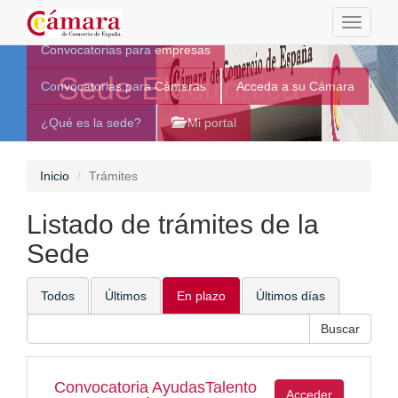
Toggle
navigati
Convocatorias para empresas
Sede Electrónica
Convocatorias para Cámaras
Acceda a su Cámara
¿Qué es la sede?
Mi portal
Inicio
Trámites
Listado de trámites de la
Sede
Todos
Últimos
En plazo
Últimos días
Convocatoria AyudasTalento
Acceder