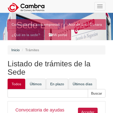
Toggle
navigati
Sede Electrónica
Convocatorias para empresas
Acceda a su Cámara
¿Qué es la sede?
Mi portal
Inicio
Trámites
Listado de trámites de la
Sede
Todos
Últimos
En plazo
Últimos días
Convocatoria de ayudas
Acceder