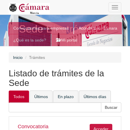
Toggle
navigati
Sede Electrónica
Convocatorias para empresas
Acceda a su Cámara
¿Qué es la sede?
Mi portal
Inicio
Trámites
Listado de trámites de la
Sede
Todos
Últimos
En plazo
Últimos días
Convocatoria
Acceder