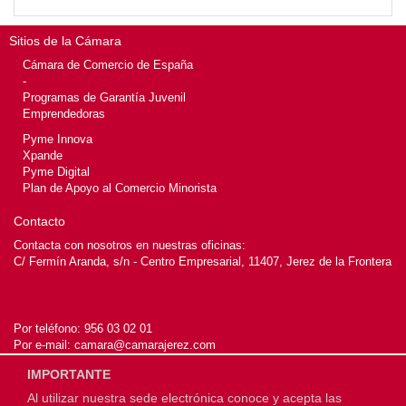
Sitios de la Cámara
Cámara de Comercio de España
-
Programas de Garantía Juvenil
Emprendedoras
Pyme Innova
Xpande
Pyme Digital
Plan de Apoyo al Comercio Minorista
Contacto
Contacta con nosotros en nuestras oficinas:
C/ Fermín Aranda, s/n - Centro Empresarial, 11407, Jerez de la Frontera
Por teléfono:
956 03 02 01
Por e-mail:
camara@camarajerez.com
IMPORTANTE
Al utilizar nuestra sede electrónica conoce y acepta las
© 2026
Cámara de Jerez de la Frontera