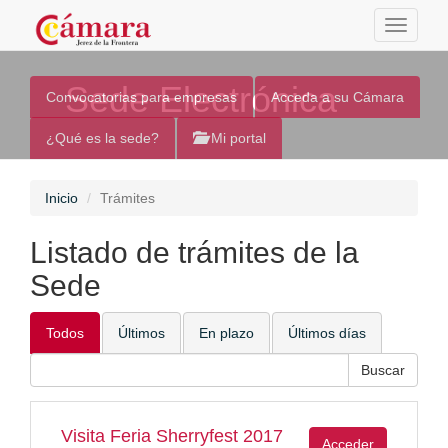
Toggle
navigati
Sede Electrónica
Convocatorias para empresas
Acceda a su Cámara
¿Qué es la sede?
Mi portal
Inicio
Trámites
Listado de trámites de la
Sede
Todos
Últimos
En plazo
Últimos días
Visita Feria Sherryfest 2017
Acceder