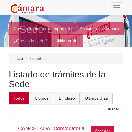
Toggle
navigati
Sede Electrónica
Convocatorias para empresas
Acceda a su Cámara
¿Qué es la sede?
Mi portal
Inicio
Trámites
Listado de trámites de la
Sede
Todos
Últimos
En plazo
Últimos días
CANCELADA_Convocatoria
Acceder