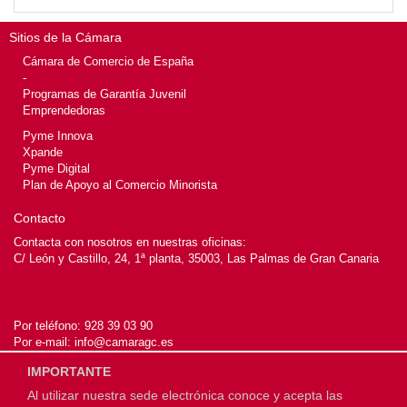
Sitios de la Cámara
Cámara de Comercio de España
-
Programas de Garantía Juvenil
Emprendedoras
Pyme Innova
Xpande
Pyme Digital
Plan de Apoyo al Comercio Minorista
Contacto
Contacta con nosotros en nuestras oficinas:
C/ León y Castillo, 24, 1ª planta, 35003, Las Palmas de Gran Canaria
Por teléfono:
928 39 03 90
Por e-mail:
info@camaragc.es
IMPORTANTE
Al utilizar nuestra sede electrónica conoce y acepta las
© 2026
Cámara de Gran Canaria