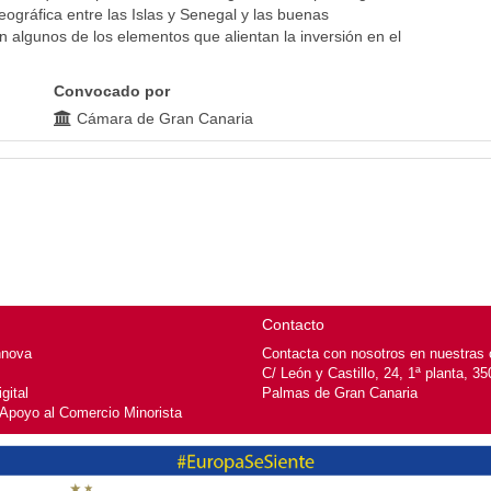
geográfica entre las Islas y Senegal y las buenas
n algunos de los elementos que alientan la inversión en el
Convocado por
Cámara de Gran Canaria
Contacto
nnova
Contacta con nosotros en nuestras o
C/ León y Castillo, 24, 1ª planta, 3
gital
Palmas de Gran Canaria
 Apoyo al Comercio Minorista