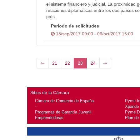
el sistema financiero y judicial. La proximidad 
relaciones diplomáticas entre los dos países so
país.
Periodo de solicitudes
18/sep/2017 09:00 - 06/oct/2017 15:00
⇦
21
22
23
24
⇨
Sitios de la Cámara
Cámara de Comercio de España
Pyme I
-
Xpande
Programas de Garantía Juvenil
Pyme Di
Emprendedoras
Plan de