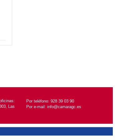
ficinas:
Por teléfono:
928 39 03 90
5003, Las
Por e-mail:
info@camaragc.es