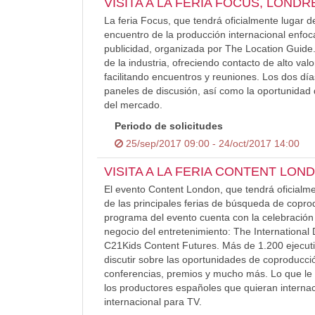
VISITA A LA FERIA FOCUS, LONDR
La feria Focus, que tendrá oficialmente lugar d
encuentro de la producción internacional enfoca
publicidad, organizada por The Location Guide.
de la industria, ofreciendo contacto de alto va
facilitando encuentros y reuniones. Los dos dí
paneles de discusión, así como la oportunidad d
del mercado.
Periodo de solicitudes
25/sep/2017 09:00 - 24/oct/2017 14:00
VISITA A LA FERIA CONTENT LON
El evento Content London, que tendrá oficialm
de las principales ferias de búsqueda de coprod
programa del evento cuenta con la celebración 
negocio del entretenimiento: The Internationa
C21Kids Content Futures. Más de 1.200 ejecut
discutir sobre las oportunidades de coproducció
conferencias, premios y mucho más. Lo que le 
los productores españoles que quieran internac
internacional para TV.