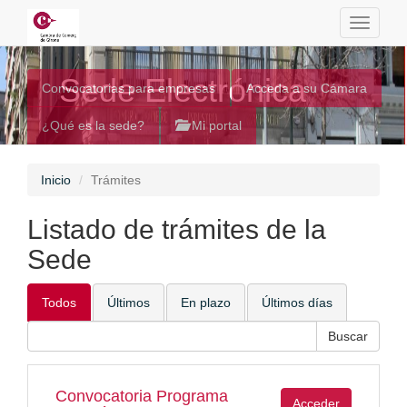
Toggle
navigati
Sede Electrónica
Convocatorias para empresas
Acceda a su Cámara
¿Qué es la sede?
Mi portal
Inicio
Trámites
Listado de trámites de la
Sede
Todos
Últimos
En plazo
Últimos días
Convocatoria Programa
Acceder