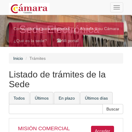
Toggle
navigati
Sede Electrónica
Convocatorias para empresas
Acceda a su Cámara
¿Qué es la sede?
Mi portal
Inicio
Trámites
Listado de trámites de la
Sede
Todos
Últimos
En plazo
Últimos días
MISIÓN COMERCIAL
Acceder