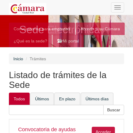
Toggle
navigati
Sede Electrónica
Convocatorias para empresas
Acceda a su Cámara
¿Qué es la sede?
Mi portal
Inicio
Trámites
Listado de trámites de la
Sede
Todos
Últimos
En plazo
Últimos días
Convocatoria de ayudas
Acceder