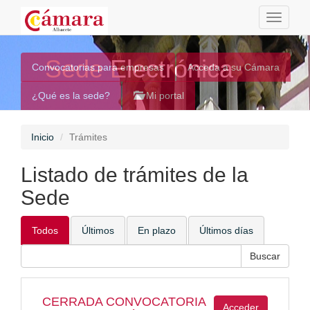
Toggle
navigati
Sede Electrónica
Convocatorias para empresas
Acceda a su Cámara
¿Qué es la sede?
Mi portal
Inicio
Trámites
Listado de trámites de la
Sede
Todos
Últimos
En plazo
Últimos días
CERRADA CONVOCATORIA
Acceder